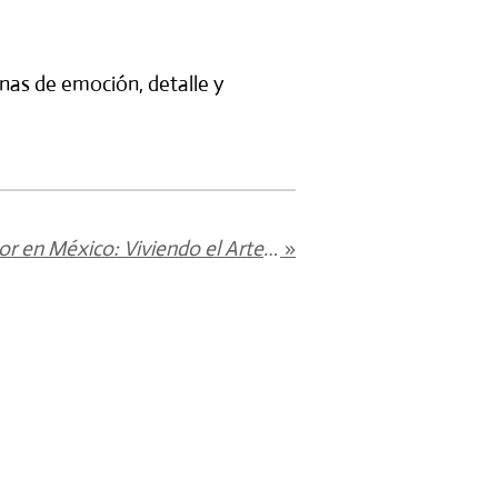
enas de emoción, detalle y
Live Wedding Illustrator en México: Viviendo el Arte en cada Historia de Amor
»