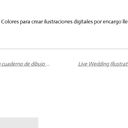
e Colores
para crear
ilustraciones digitales por encargo
ll
Sketchbook personalizado - Un cuaderno de dibujo con alma propia.